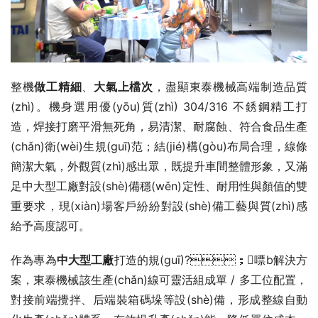
整機
做工精細
、
大氣上檔次
，盡顯東泰機械高端制造品質
(zhì)。機身選用優(yōu)質(zhì) 304/316 不銹鋼精工打
造，焊接打磨平滑無死角，易清潔、耐腐蝕、符合食品生產
(chǎn)衛(wèi)生規(guī)范；結(jié)構(gòu)布局合理，線條
簡潔大氣，外觀質(zhì)感出眾，既提升車間整體形象，又滿
足中大型工廠對設(shè)備穩(wěn)定性、耐用性與顏值的雙
重要求，現(xiàn)場客戶紛紛對設(shè)備工藝與質(zhì)感
給予高度認可。
作為專為
中大型工廠
打造的規(guī)?；嘌b解決方
案，東泰機械該生產(chǎn)線可靈活組成單 / 多工位配置，
對接前端攪拌、后端裝箱碼垛等設(shè)備，形成整線自動